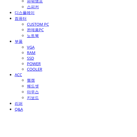
파워앰프
스피커
디스플레이
컴퓨터
CUSTOM PC
완제품PC
노트북
부품
VGA
RAM
SSD
POWER
COOLER
ACC
웹캠
헤드셋
마우스
키보드
리퍼
Q&A