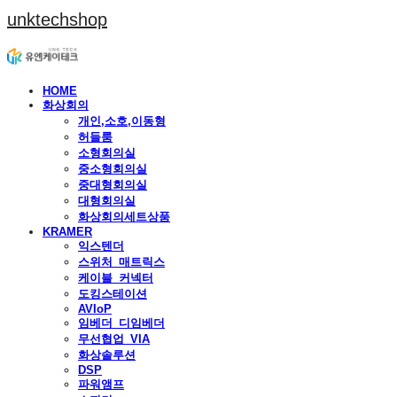
unktechshop
HOME
화상회의
개인,소호,이동형
허들룸
소형회의실
중소형회의실
중대형회의실
대형회의실
화상회의세트상품
KRAMER
익스텐더
스위처_매트릭스
케이블_커넥터
도킹스테이션
AVIoP
임베더_디임베더
무선협업_VIA
화상솔루션
DSP
파워앰프