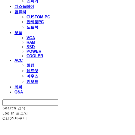
스피커
디스플레이
컴퓨터
CUSTOM PC
완제품PC
노트북
부품
VGA
RAM
SSD
POWER
COOLER
ACC
웹캠
헤드셋
마우스
키보드
리퍼
Q&A
Search
검색
Log In
로그인
Cart
장바구니