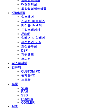
중대형회의실
대형회의실
화상회의세트상품
KRAMER
익스텐더
스위처_매트릭스
케이블_커넥터
도킹스테이션
AVIoP
임베더_디임베더
무선협업_VIA
화상솔루션
DSP
파워앰프
스피커
디스플레이
컴퓨터
CUSTOM PC
완제품PC
노트북
부품
VGA
RAM
SSD
POWER
COOLER
ACC