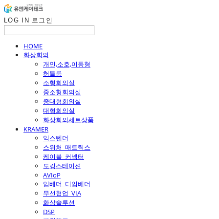
LOG IN
로그인
HOME
화상회의
개인,소호,이동형
허들룸
소형회의실
중소형회의실
중대형회의실
대형회의실
화상회의세트상품
KRAMER
익스텐더
스위처_매트릭스
케이블_커넥터
도킹스테이션
AVIoP
임베더_디임베더
무선협업_VIA
화상솔루션
DSP