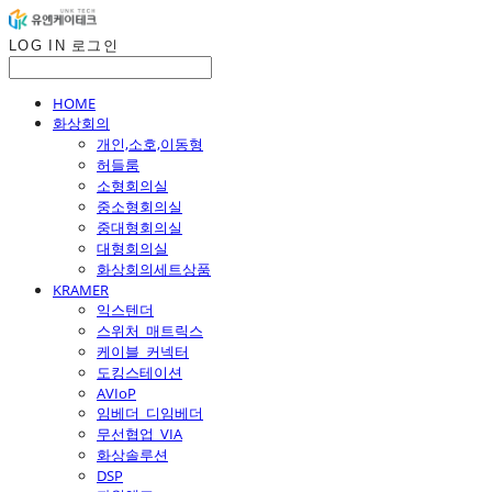
LOG IN
로그인
HOME
화상회의
개인,소호,이동형
허들룸
소형회의실
중소형회의실
중대형회의실
대형회의실
화상회의세트상품
KRAMER
익스텐더
스위처_매트릭스
케이블_커넥터
도킹스테이션
AVIoP
임베더_디임베더
무선협업_VIA
화상솔루션
DSP