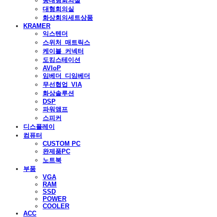
중대형회의실
대형회의실
화상회의세트상품
KRAMER
익스텐더
스위처_매트릭스
케이블_커넥터
도킹스테이션
AVIoP
임베더_디임베더
무선협업_VIA
화상솔루션
DSP
파워앰프
스피커
디스플레이
컴퓨터
CUSTOM PC
완제품PC
노트북
부품
VGA
RAM
SSD
POWER
COOLER
ACC