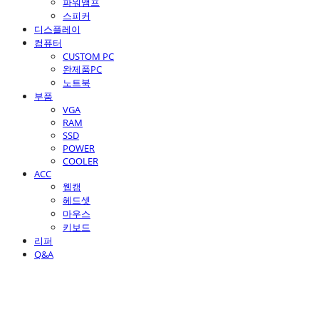
파워앰프
스피커
디스플레이
컴퓨터
CUSTOM PC
완제품PC
노트북
부품
VGA
RAM
SSD
POWER
COOLER
ACC
웹캠
헤드셋
마우스
키보드
리퍼
Q&A