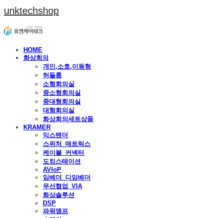
unktechshop
HOME
화상회의
개인,소호,이동형
허들룸
소형회의실
중소형회의실
중대형회의실
대형회의실
화상회의세트상품
KRAMER
익스텐더
스위처_매트릭스
케이블_커넥터
도킹스테이션
AVIoP
임베더_디임베더
무선협업_VIA
화상솔루션
DSP
파워앰프