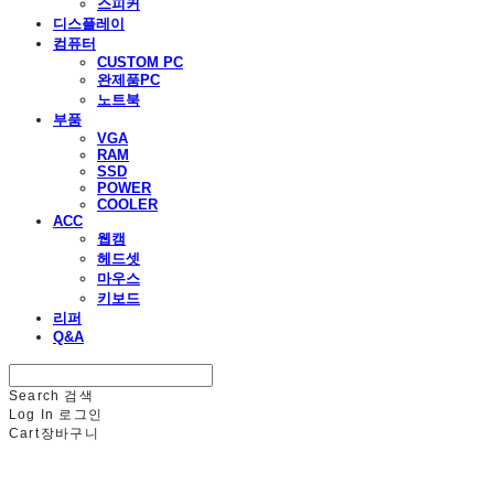
스피커
디스플레이
컴퓨터
CUSTOM PC
완제품PC
노트북
부품
VGA
RAM
SSD
POWER
COOLER
ACC
웹캠
헤드셋
마우스
키보드
리퍼
Q&A
Search
검색
Log In
로그인
Cart
장바구니